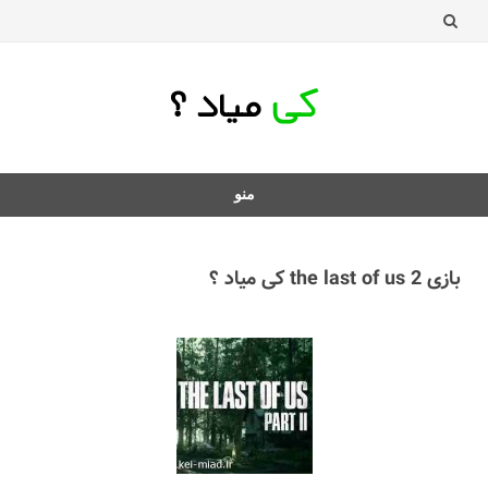
منو
د
ردن
بازی the last of us 2 کی میاد ؟
فتن
ه
طلب