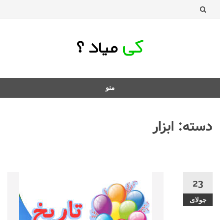
منو
د
ردن
دسته:
ابزار
فتن
ه
طلب
23
جولای