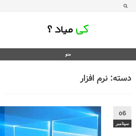
منو
ن
سته:
نرم افزار
ن
ب
06
سپتامبر