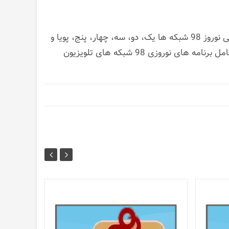
سوالات: ساعت پخش سریال های نوروز 98. زمان پخش فیلم های سینمایی نوروز 98 شبکه ها یک، دو، سه، چهار، پنج، پویا و
05
مارس