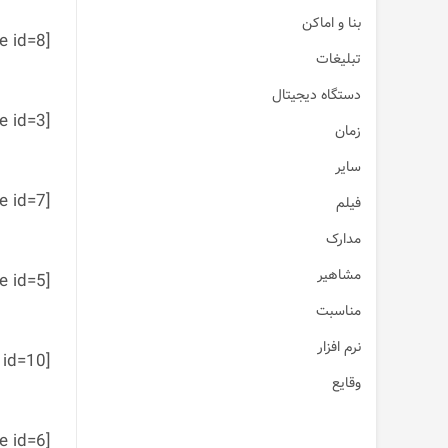
بنا و اماکن
[table id=8 /]
تبلیغات
دستگاه دیجیتال
[table id=3 /]
زمان
سایر
[table id=7 /]
فیلم
مدارک
مشاهیر
[table id=5 /]
مناسبت
نرم افزار
[table id=10 /]
وقایع
[table id=6 /]