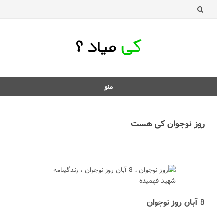
منو
د
ردن
روز نوجوان کی هست
فتن
ه
طلب
8 آبان روز نوجوان