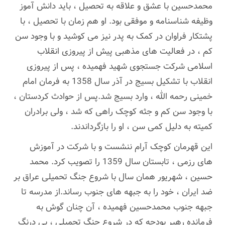
محمدحسین با عشق و علاقه به تحصیل ، باید دانش آموز
وظیفه شناسنامه و موفقی بود. او هم زمان با تحصیل ، با
پشتکار فراوان در کمک به پدر نیز می کوشید و با وجود سن
کم ، در فعالیت های مذهبی پیش از پیروزی انقلاب
اسلامی شرکت جستجوی شهید فهمیده ، پس از پیروزی
انقلاب با تشکیل بسیج در آذر سال 1358 به فرمان امام
خمینی رحمه الله ، وارد بسیج شد.پس از حوادث کردستان ،
با وجود سن کم و جثه کوچک راهی که شد ، ولی برادران
کمیته به دلیل کمی سن ، او را بازگرداندند.
این قهرمان کوچک آرام ننشست و با شرکت در آموزش
های رزمی ، تابستان سال 1359 را تصویب کرد. محمد
حسین ، شهریور همان سال با شروع جنگ تحمیلی عراق بر
ضد ایران ، خود را به جبهه های جنوب رساند.از مدرسه تا
جبهه جنوب محمدحسین فهمیده ، آن چنان گوش به
فرمانده رهبر بودجه که در شروع جنگ تحمیلی ، بی درنگ