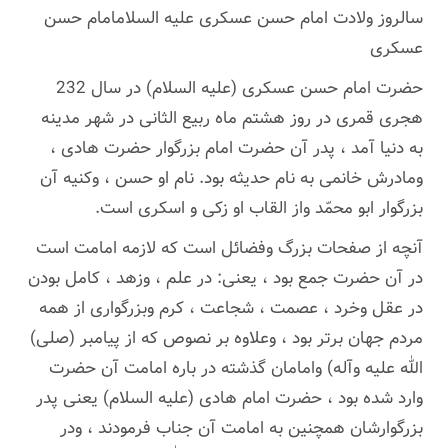
سالروز ولادت امام حسن عسکری علیه السلامامام حسن
عسکرى
حضرت امام حسن عسکرى (علیه السلام) در سال 232
هجرى قمرى در روز هشتم ماه ربيع الثانى در شهر مدينه
به دنيا آمد ، پدر آن حضرت امام بزرگوار حضرت هادى ،
ومادرش خانمى به نام حدیثه بود. نام او حسن ، وكنیه آن
بزرگوار ابو محمّد واز القاب او زكی و اسكری است.
آنچه از صفحات بزرگ وفضائل است که لازمه امامت است
در آن حضرت جمع بود ، یعنى: در علم ، وزهد ، کامل بودن
در عقل وخرد ، عصمت ، شجاعت ، کرم وبزرگوارى از همه
مردم جهان برتر بود ، وعلاوه بر نصوص که از پیامبر (صلى)
الله علیه وآله) وامامان گذشته در باره امامت آن حضرت
وارد شده بود ، حضرت امام هادی (علیه السلام) یعنى پدر
بزرگوارشان همچنین به امامت آن جناب فرمودند ، ودر