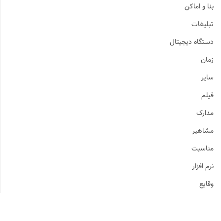
نا و اماکن
بلیغات
ستگاه دیجیتال
مان
ایر
یلم
دارک
شاهیر
ناسبت
رم افزار
قایع